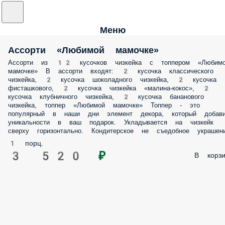
Меню
Ассорти «Любимой мамочке»
Ассорти из 12 кусочков чизкейка с топпером «Любим
мамочке» В ассорти входят: 2 кусочка классического
чизкейка, 2 кусочка шоколадного чизкейка, 2 кусочка
фисташкового, 2 кусочка чизкейка «малина-кокос», 2
кусочка клубничного чизкейка, 2 кусочка бананового
чизкейка, топпер «Любимой мамочке» Топпер - это
популярный в наши дни элемент декора, который добави
уникальности в ваш подарок. Укладывается на чизкейк
сверху горизонтально. Кондитерское не съедобное украшени
1 порц.
3 520 ₽
В корзи